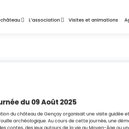
 château
L’association
Visites et animations
A
ournée du 09 Août 2025
iation du château de Gençay organisait une visite guidée e
 fouille archéologique. Au cours de cette journée, une d
des contes, des jeux autours de la vie au Moyen-Âge ou une i