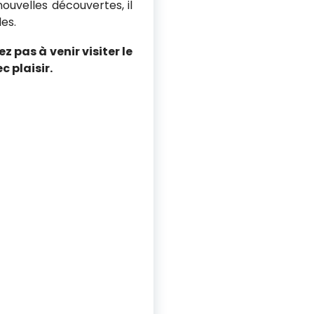
ouvelles découvertes, il
es.
 pas à venir visiter le
 plaisir.